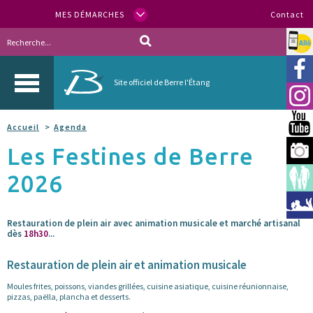
MES DÉMARCHES
Contact
Allo
Vill
Site officiel de Berre l'Étang
Inst
You
Accueil
Agenda
Les Festines de Berre
Berr
2026
Espa
Méd
Restauration de plein air avec animation musicale et marché artisanal
dès
18h30
...
Restauration de plein air et animation musicale
Moules frites, poissons, viandes grillées, cuisine asiatique, cuisine réunionnaise,
pizzas, paëlla, plancha et desserts.