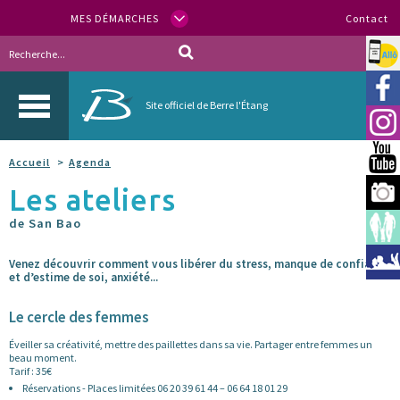
MES DÉMARCHES
Contact
Allo
Vill
Site officiel de Berre l'Étang
Inst
You
Accueil
Agenda
Les ateliers
Berr
de San Bao
Espa
Méd
Venez découvrir comment vous libérer du stress, manque de confiance
et d’estime de soi, anxiété...
Le cercle des femmes
Éveiller sa créativité, mettre des paillettes dans sa vie. Partager entre femmes un
beau moment.
Tarif : 35€
Réservations - Places limitées 06 20 39 61 44 – 06 64 18 01 29