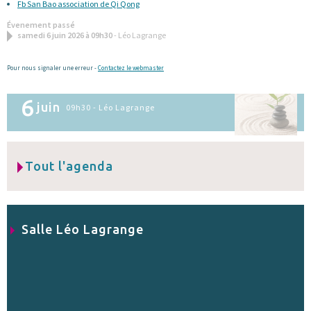
Fb San Bao association de Qi Qong
Évenement passé
samedi 6 juin 2026 à 09h30
- Léo Lagrange
Pour nous signaler une erreur -
Contactez le webmaster
6
juin
09h30 - Léo Lagrange
Tout l'agenda
Salle Léo Lagrange