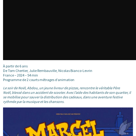
À partir de 6 ans
De Tom Chertier, Julie Rembauville, Nicolas Bianco-Levrin
France – 2024 – 54 min
Programme de 2 courts métrages d’animation
Le soir de Noël, Abdou, un jeune livreur de pizzas, rencontre le véritable Père
Noël, blessé dans un accident de scooter. Avec l’aide des habitants de son quartier, il
se mobilise pour sauver la distribution des cadeaux, dans une aventure festive
rythmée par la musique et les chansons.