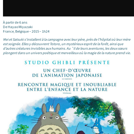
À partir de 6 ans
De Hayao Miyazaki
France, Belgique – 2015 – 1h24
Mei et Satsuki s’installent à la campagne avec leur père, près de l’hôpital où leur mère
est soignée. Elles y découvrent Totoro, un mystérieux esprit de la forêt, ainsi que
d’autres créatures invisibles aux humains. Au ˜il de leurs aventures, les deux sœurs
plongent dans un univers poétique et merveilleux où la magie de la nature prend vie.