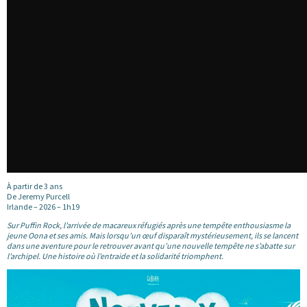
À partir de 3 ans
De Jeremy Purcell
Irlande – 2026 – 1h19
Sur Puffin Rock, l’arrivée de macareux réfugiés après une tempête enthousiasme la
jeune Oona et ses amis. Mais lorsqu’un œuf disparaît mystérieusement, ils se lancent
dans une aventure pour le retrouver avant qu’une nouvelle tempête ne s’abatte sur
l’archipel. Une histoire où l’entraide et la solidarité triomphent.