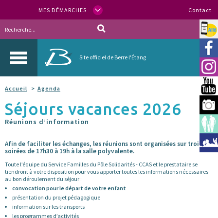
MES DÉMARCHES
Contact
Allo
Vill
Site officiel de Berre l'Étang
Inst
You
Accueil
Agenda
Séjours vacances 2026
Berr
Réunions d’information
Espa
Méd
Afin de faciliter les échanges, les réunions sont organisées sur trois
soirées de 17h30 à 19h à la salle polyvalente.
Toute l’équipe du Service Familles du Pôle Solidarités - CCAS et le prestataire se
tiendront à votre disposition pour vous apporter toutes les informations nécessaires
au bon déroulement du séjour :
convocation pour le départ de votre enfant
présentation du projet pédagogique
information sur les transports
les programmes d’activités