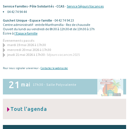
Service Familles- Pôle Solidarités - CCAS
-
Service Séjours Vacances
04 42 74 94 44
Guichet Unique - Espace famille
- 04 42 74 94 23
Centre administratif - entrée Marthoméla - Rez de chaussée
Ouvert du lundi au vendredi de 8h30 à 12h30 et de 13h30 à 17h
Écrire à
l’Espace famille
Évenements passés
mardi 19 mai 2026 à 17h30
mercredi 20 mai 2026 à 17h30
jeudi 21 mai 2026 à 17h30
: Séjours vacances 2025
Pour nous signaler une erreur -
Contactez le webmaster
21
mai
17h30 - Salle Polyvalente
Tout l'agenda