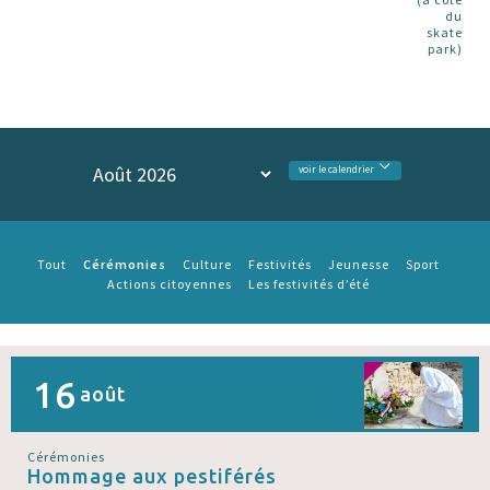
du
skate
park)
voir le calendrier
Cérémonies
Tout
Culture
Festivités
Jeunesse
Sport
Actions citoyennes
Les festivités d’été
16
août
Cérémonies
Hommage aux pestiférés