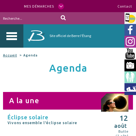
MES DÉMARCHES
Contact
Allo
Vill
Site officiel de Berre l'Étang
Inst
You
Accueil
Agenda
Agenda
Berr
Espa
Méd
A la une
Éclipse solaire
12
Vivons ensemble l’éclipse solaire
août
Butte
(à côté