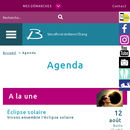
MES DÉMARCHES
Contact
Allo
Vill
Site officiel de Berre l'Étang
Inst
You
Accueil
Agenda
Agenda
Berr
Espa
Méd
A la une
Éclipse solaire
12
Vivons ensemble l’éclipse solaire
août
Butte
(à côté