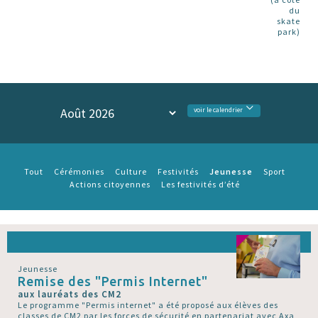
du
skate
park)
voir le calendrier
Jeunesse
Tout
Cérémonies
Culture
Festivités
Sport
Actions citoyennes
Les festivités d’été
Jeunesse
Remise des "Permis Internet"
aux lauréats des CM2
Le programme "Permis internet" a été proposé aux élèves des
classes de CM2 par les forces de sécurité en partenariat avec Axa