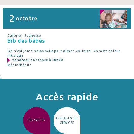
2
octobre
Culture - Jeunesse
Bib des bébés
On n’est jamais trop petit pour aimer les livres, les mots et leur
musique.
vendredi 2 octobre à 10h00
Médiathèque
}
Accès rapide
ANNUAIRES DES
DÉMARCHES
SERVICES