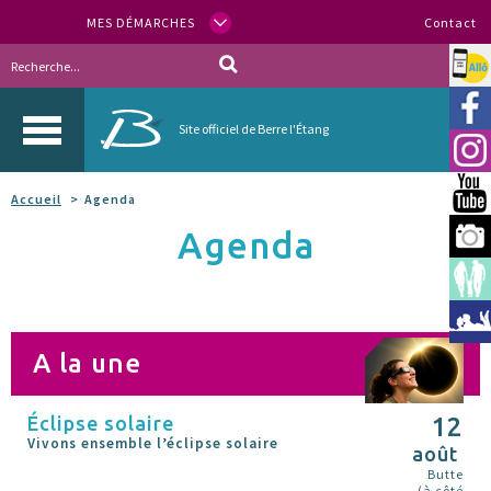
MES DÉMARCHES
Contact
Allo
Vill
Site officiel de Berre l'Étang
Inst
You
Accueil
Agenda
Agenda
Berr
Espa
Méd
A la une
Éclipse solaire
12
Vivons ensemble l’éclipse solaire
août
Butte
(à côté