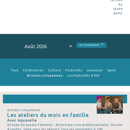
du
skate
park)
voir le calendrier
Tout
Cérémonies
Culture
Festivités
Jeunesse
Sport
Actions citoyennes
Les festivités d’été
Actions citoyennes
Les ateliers du mois en famille
Avec Aquarelle
Groupe de parole Femmes - Animé par une professionnelle. Ouvert
à toutes. Yoga pour les séniors Tous les vendredis à 10h