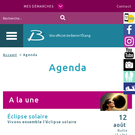
MES DÉMARCHES
Contact
Allo
Vill
Site officiel de Berre l'Étang
Inst
You
Accueil
Agenda
Agenda
Berr
Espa
Méd
A la une
Éclipse solaire
12
Vivons ensemble l’éclipse solaire
août
Butte
(à côté