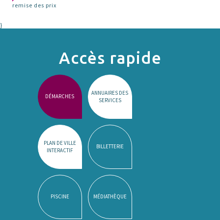
remise des prix
}
Accès rapide
ANNUAIRES DES
DÉMARCHES
SERVICES
PLAN DE VILLE
BILLETTERIE
INTERACTIF
PISCINE
MÉDIATHÈQUE