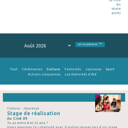
du
skate
park)
voir le calendrier
Culture
Tout
Cérémonies
Festivités
Jeunesse
Sport
Actions citoyennes
Les festivités d’été
Culture - Jeunesse
Stage de réalisation
Au Ciné 89
Tu as entre 8 et 12 ans ?
Viens exprimer ta créativité avec d’autres jeunes lors d’un stage