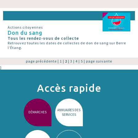
Actions citoyennes
Don du sang
Tous les rendez-vous de collecte
Retrouvez toutes les dates de collectes de don de sang sur Berre
l’Étang.
page précédente
|
1
|
2
|
3
|
4
|
5
|
page suivante
}
Accès rapide
ANNUAIRES DES
DÉMARCHES
SERVICES