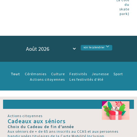
du
skate
park)
voir le calendrier
Tout
Cérémonies
Culture
Festivités
Jeunesse
Sport
Actions citoyennes
Les festivités d’été
Actions citoyennes
Cadeaux aux séniors
Choix du Cadeau de fin d’année
Aux séniors de + de 65 ans inscrits au CCAS et aux personnes
handicapées titulaires de la Carte Mobilité Inclusion.