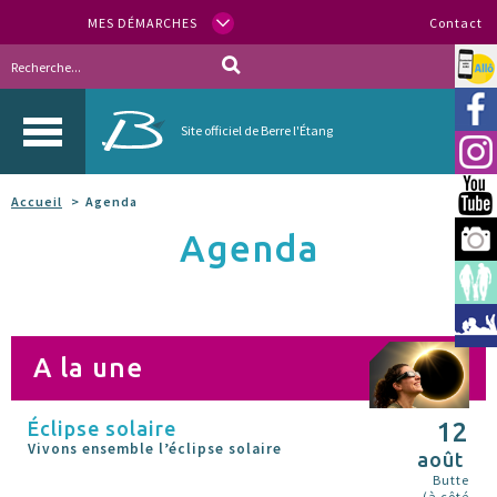
MES DÉMARCHES
Contact
Allo
Vill
Site officiel de Berre l'Étang
Inst
You
Accueil
Agenda
Agenda
Berr
Espa
Méd
A la une
Éclipse solaire
12
Vivons ensemble l’éclipse solaire
août
Butte
(à côté