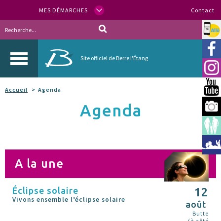
MES DÉMARCHES
Contact
Allo
Vill
Site officiel de Berre l'Étang
Inst
You
Accueil
Agenda
Agenda
Berr
Espa
Méd
A la une
Éclipse solaire
12
Vivons ensemble l’éclipse solaire
août
Butte
(à côté