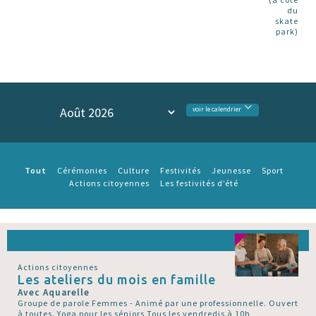
du
skate
park)
voir le calendrier
Tout
Cérémonies
Culture
Festivités
Jeunesse
Sport
Actions citoyennes
Les festivités d’été
Actions citoyennes
Les ateliers du mois en famille
Avec Aquarelle
Groupe de parole Femmes - Animé par une professionnelle. Ouvert
à toutes. Yoga pour les séniors Tous les vendredis à 10h