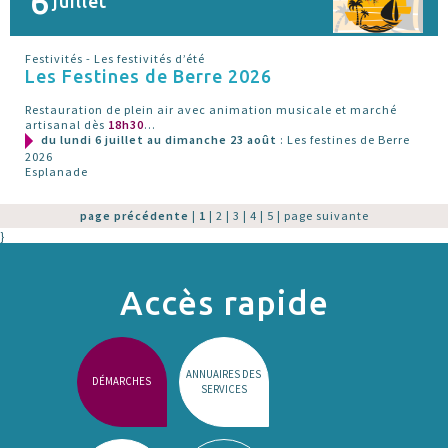
6
juillet
Festivités - Les festivités d’été
Les Festines de Berre 2026
Restauration de plein air avec animation musicale et marché
artisanal dès
18h30
...
du lundi 6 juillet au dimanche 23 août
: Les festines de Berre
2026
Esplanade
page précédente
|
1
|
2
|
3
|
4
|
5
|
page suivante
}
Accès rapide
ANNUAIRES DES
DÉMARCHES
SERVICES