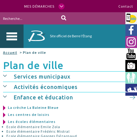
MES DÉMARCHES
Contact
Allo
Vill
Site officiel de Berre l'Étang
Inst
Accueil
> Plan de ville
You
Plan de ville
Berr
Services municipaux
Espa
Activités économiques
Méd
Enfance et éducation
La crèche La Baleine Bleue
Les centres de loisirs
Les écoles élémentaires
Ecole élémentaire Emile Zola
Ecole élémentaire Frédéric Mistral
Ecole élémentaire Georges Dézarnaud