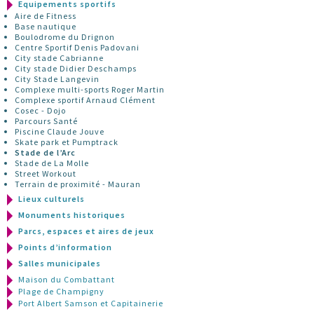
Equipements sportifs
Aire de Fitness
Base nautique
Boulodrome du Drignon
Centre Sportif Denis Padovani
City stade Cabrianne
City stade Didier Deschamps
City Stade Langevin
Complexe multi-sports Roger Martin
Complexe sportif Arnaud Clément
Cosec - Dojo
Parcours Santé
Piscine Claude Jouve
Skate park et Pumptrack
Stade de l’Arc
Stade de La Molle
Street Workout
Terrain de proximité - Mauran
Lieux culturels
Monuments historiques
Parcs, espaces et aires de jeux
Points d’information
Salles municipales
Maison du Combattant
Plage de Champigny
Port Albert Samson et Capitainerie