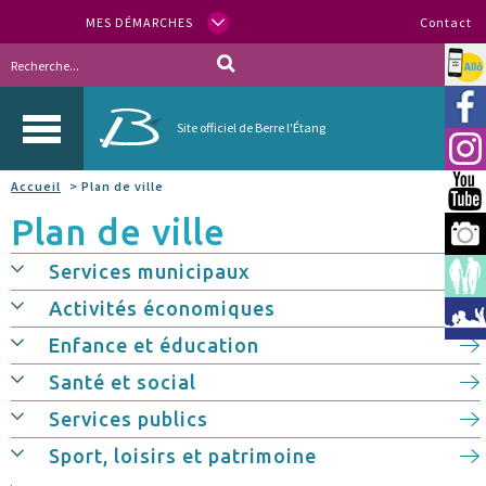
MES DÉMARCHES
Contact
Allo
Vill
Site officiel de Berre l'Étang
Inst
Accueil
> Plan de ville
You
Plan de ville
Berr
Services municipaux
Espa
Activités économiques
Méd
Enfance et éducation
Santé et social
Services publics
Sport, loisirs et patrimoine