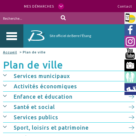
MES DÉMARCHES
Contact
Allo
Vill
Site officiel de Berre l'Étang
Inst
Accueil
> Plan de ville
You
Plan de ville
Berr
Services municipaux
Espa
Activités économiques
Méd
Enfance et éducation
Santé et social
Services publics
Sport, loisirs et patrimoine