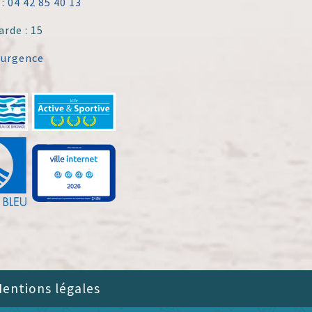
 :
04 42 85 40 13
arde : 15
'urgence
entions légales