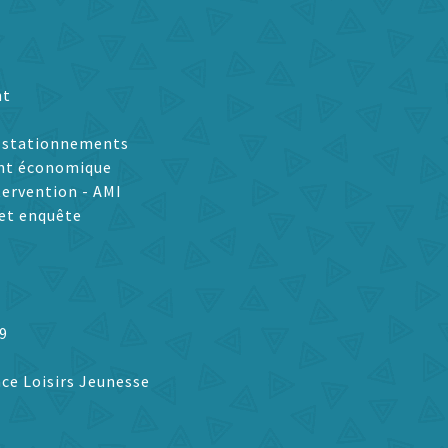
nt
t stationnements
nt économique
tervention - AMI
et enquête
9
ce Loisirs Jeunesse