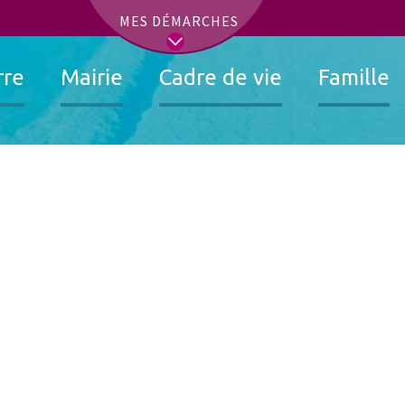
t
MES DÉMARCHES
rre
Mairie
Cadre de vie
Famille