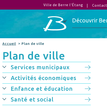
Ville de Berre l'Étang
Contac
Découvrir Be
Accueil
> Plan de ville
Plan de ville
Services municipaux
Activités économiques
Enfance et éducation
Santé et social