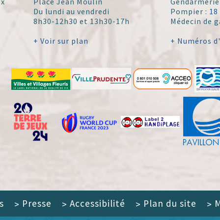
ex
Place Jean Moulin
Gendarmerie
Du lundi au vendredi
Pompier :
18
8h30-12h30 et 13h30-17h
Médecin de g
+ Voir sur plan
+ Numéros d
s
Presse
Accessibilité
Plan du site
M
>
>
>
>