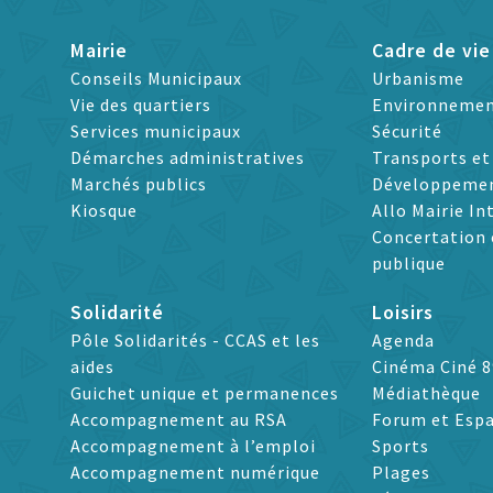
Mairie
Cadre de vie
Conseils Municipaux
Urbanisme
Vie des quartiers
Environneme
Services municipaux
Sécurité
Démarches administratives
Transports e
Marchés publics
Développeme
Kiosque
Allo Mairie In
Concertation 
publique
Solidarité
Loisirs
Pôle Solidarités - CCAS et les
Agenda
aides
Cinéma Ciné 8
Guichet unique et permanences
Médiathèque
Accompagnement au RSA
Forum et Espa
Accompagnement à l’emploi
Sports
Accompagnement numérique
Plages