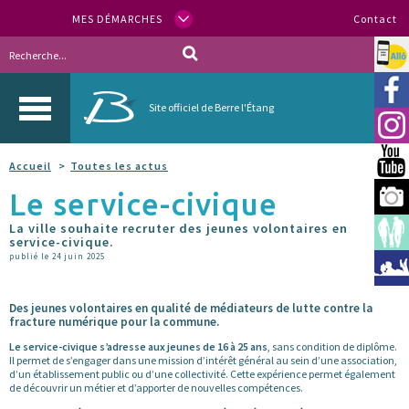
MES DÉMARCHES
Contact
Allo
Vill
Site officiel de Berre l'Étang
Inst
You
Accueil
Toutes les actus
Le service-civique
Berr
La ville souhaite recruter des jeunes volontaires en
Espa
service-civique.
publié le 24 juin 2025
Méd
Des jeunes volontaires en qualité de médiateurs de lutte contre la
fracture numérique pour la commune.
Le service-civique s’adresse aux jeunes de 16 à 25 ans
, sans condition de diplôme.
Il permet de s’engager dans une mission d’intérêt général au sein d’une association,
d’un établissement public ou d’une collectivité. Cette expérience permet également
de découvrir un métier et d’apporter de nouvelles compétences.