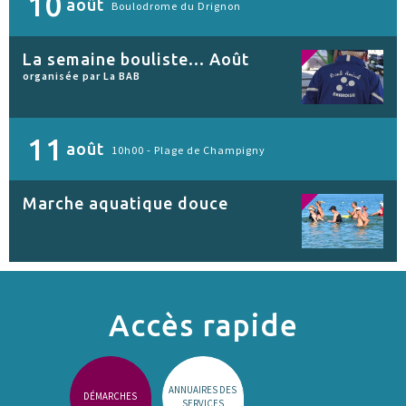
10
août
Boulodrome du Drignon
La semaine bouliste... Août
organisée par La BAB
11
août
10h00 -
Plage de Champigny
Marche aquatique douce
Accès rapide
ANNUAIRES DES
DÉMARCHES
SERVICES