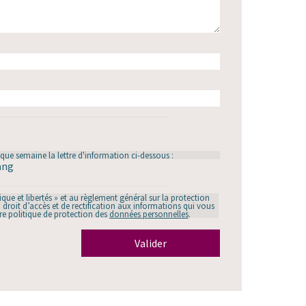
que semaine la lettre d'information ci-dessous :
ang
ue et libertés » et au règlement général sur la protection
droit d’accès et de rectification aux informations qui vous
re politique de protection des
données personnelles
.
Valider