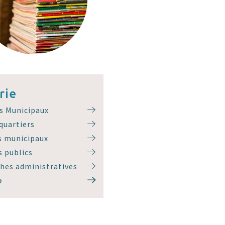
rie
s Municipaux
 quartiers
s municipaux
 publics
hes administratives
e