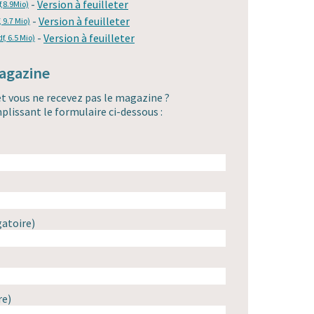
-
Version à feuilleter
f,8.9Mio)
-
Version à feuilleter
, 9.7 Mio)
-
Version à feuilleter
df, 6.5 Mio)
magazine
et vous ne recevez pas le magazine ?
plissant le formulaire ci-dessous :
gatoire)
re)