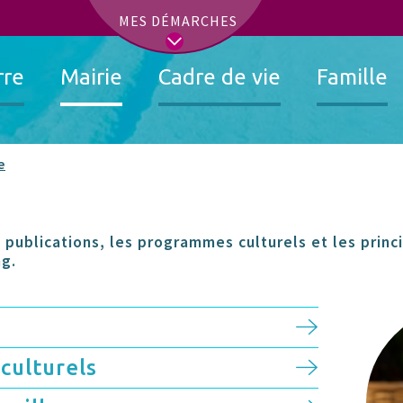
t
MES DÉMARCHES
rre
Mairie
Cadre de vie
Famille
e
 publications, les programmes culturels et les princ
ng.
culturels