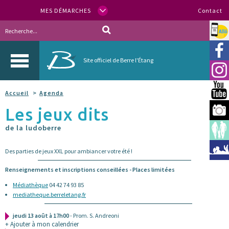
MES DÉMARCHES
Contact
Allo
Vill
Site officiel de Berre l'Étang
Inst
You
Accueil
Agenda
Les jeux dits
Berr
de la ludoberre
Espa
Méd
Des parties de jeux XXL pour ambiancer votre été !
Renseignements et inscriptions conseillées - Places limitées
Médiathèque
04 42 74 93 85
mediatheque.berreletang.fr
jeudi 13 août à 17h00
- Prom. S. Andreoni
+ Ajouter à mon calendrier