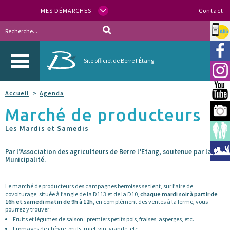
MES DÉMARCHES
Contact
Allo
Vill
Site officiel de Berre l'Étang
Inst
You
Accueil
Agenda
Marché de producteurs
Berr
Les Mardis et Samedis
Espa
Méd
Par l’Association des agriculteurs de Berre l’Etang, soutenue par la
Municipalité.
Le marché de producteurs des campagnes berroises se tient, sur l’aire de
covoiturage, située à l’angle de la D113 et de la D10,
chaque mardi soir à partir de
16h et samedi matin de 9h à 12h,
en complément des ventes à la ferme, vous
pourrez y trouver :
Fruits et légumes de saison : premiers petits pois, fraises, asperges, etc.
Fromages de chèvre, œufs, miel, vin, viande, etc.