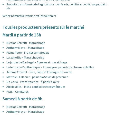
Produits transformés de l’agriculture : confiserie, confiture, coulis, soupe, pain,
etc.
Venez nombreux ! Venir c’est les soutenir !
Tous les producteurs présents sur le marché
Mardi à partir de 16h
Nicolas Cervetti - Maraichage
Anthony Moya – Maraichage
Pleine Terre – Fraises tomates bio
La zone Bio – Maraichage bio
Le jardin de Barbegal – Agneau et maraichage
La ferme de l’authentique – Fromage et yaourts de chèvre, volailles
Jérome Crouzet – Porc, bœuf et fromages de vache
Matthieu Fillacier – pains bio Salon de provence
Da Carlo – Pates fraiches – à partir d’avril
Alpilles Miel – Miels, confiserie et cosmétiques
Pistil – Confitures
Samedi à partir de 9h
Nicolas Cervetti - Maraichage
Anthony Moya – Maraichage