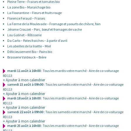
Pleine Terre – Fraises et tomates bio
La zone Bio – Maraichage bio
La Floorantine – Fleurs et fruits rouge
Florence Feraud – Fraises
La Ferme de la Moulevade – Fromage et yaourts de chèvre, foin
Jérome Crouzet – Porc, bœuf et fromages de vache
Lou Galinet – Rôtisserie
Da Carlo – Pates fraiches – à partir d’avril
Les abeilles de la lisette – Miel
Délicieusement Bio – Pains bio
Brasserie Valdeuck – Bière
mardi 11 août à 16h00
: Tous les mardis votre marché - Aire de co-voiturage
RD113
+ Ajouter à mon calendrier
samedi 15 août à 09h00
: Tous les samedis votre marché - Aire de co-voiturage
RD113
+ Ajouter à mon calendrier
mardi 18 août à 16h00
: Tous les mardis votre marché - Aire de co-voiturage
RD113
+ Ajouter à mon calendrier
samedi 22 août à 09h00
: Tous les samedis votre marché - Aire de co-voiturage
RD113
+ Ajouter à mon calendrier
mardi 25 août à 16h00
: Tous les mardis votre marché - Aire de co-voiturage
RD113