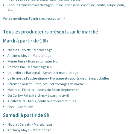
Produits transformés de l’agriculture : confiserie, confiture, coulis, soupe, pain,
etc.
Venez nombreux ! Venir c’est les soutenir !
Tous les producteurs présents sur le marché
Mardi à partir de 16h
Nicolas Cervetti - Maraichage
Anthony Moya – Maraichage
Pleine Terre – Fraises tomates bio
La zone Bio – Maraichage bio
Le jardin de Barbegal – Agneau et maraichage
La ferme de l’authentique – Fromage et yaourts de chèvre, volailles
Jérome Crouzet – Porc, bœuf et fromages de vache
Matthieu Fillacier – pains bio Salon de provence
Da Carlo – Pates fraiches – à partir d’avril
Alpilles Miel – Miels, confiserie et cosmétiques
Pistil – Confitures
Samedi à partir de 9h
Nicolas Cervetti - Maraichage
Anthony Moya – Maraichage