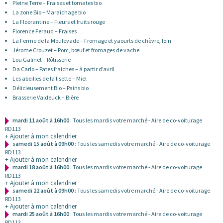
Pleine Terre – Fraises et tomates bio
La zone Bio – Maraichage bio
La Floorantine – Fleurs et fruits rouge
Florence Feraud – Fraises
La Ferme de la Moulevade – Fromage et yaourts de chèvre, foin
Jérome Crouzet – Porc, bœuf et fromages de vache
Lou Galinet – Rôtisserie
Da Carlo – Pates fraiches – à partir d’avril
Les abeilles de la lisette – Miel
Délicieusement Bio – Pains bio
Brasserie Valdeuck – Bière
mardi 11 août à 16h00
: Tous les mardis votre marché - Aire de co-voiturage
RD113
+ Ajouter à mon calendrier
samedi 15 août à 09h00
: Tous les samedis votre marché - Aire de co-voiturage
RD113
+ Ajouter à mon calendrier
mardi 18 août à 16h00
: Tous les mardis votre marché - Aire de co-voiturage
RD113
+ Ajouter à mon calendrier
samedi 22 août à 09h00
: Tous les samedis votre marché - Aire de co-voiturage
RD113
+ Ajouter à mon calendrier
mardi 25 août à 16h00
: Tous les mardis votre marché - Aire de co-voiturage
RD113