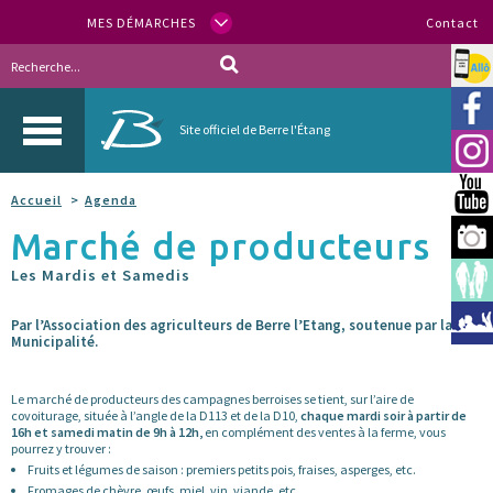
MES DÉMARCHES
Contact
Allo
Vill
Site officiel de Berre l'Étang
Inst
You
Accueil
Agenda
Marché de producteurs
Berr
Les Mardis et Samedis
Espa
Méd
Par l’Association des agriculteurs de Berre l’Etang, soutenue par la
Municipalité.
Le marché de producteurs des campagnes berroises se tient, sur l’aire de
covoiturage, située à l’angle de la D113 et de la D10,
chaque mardi soir à partir de
16h et samedi matin de 9h à 12h,
en complément des ventes à la ferme, vous
pourrez y trouver :
Fruits et légumes de saison : premiers petits pois, fraises, asperges, etc.
Fromages de chèvre, œufs, miel, vin, viande, etc.