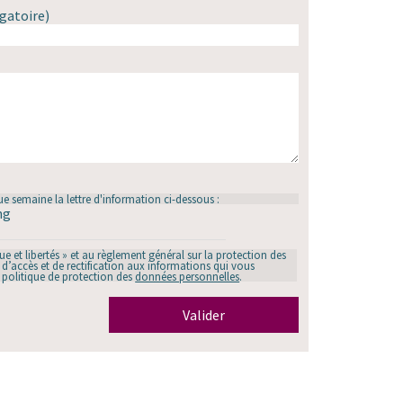
gatoire)
e semaine la lettre d'information ci-dessous :
ng
 et libertés » et au règlement général sur la protection des
d’accès et de rectification aux informations qui vous
e politique de protection des
données personnelles
.
Valider