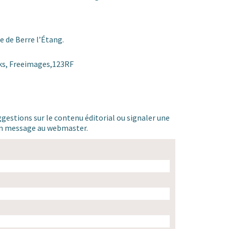
e de Berre l’Étang.
iks, Freeimages,123RF
ggestions sur le contenu éditorial ou signaler une
 un message au webmaster.