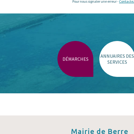
Pour nous signaler une erreur -
Contacte
ANNUAIRES DES
DÉMARCHES
SERVICES
Mairie de
Berre