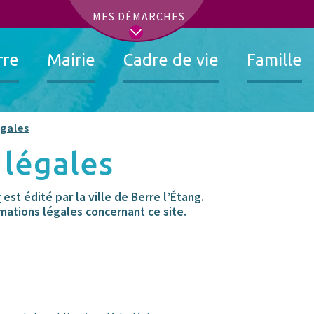
t
MES DÉMARCHES
rre
Mairie
Cadre de vie
Famille
égales
 légales
r
est édité par la ville de Berre l’Étang.
mations légales concernant ce site.