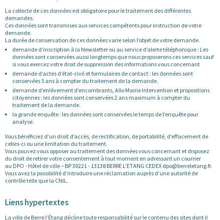
La collecte de ces données est obligatoire pour le traitement des différentes
demandes.
Ces données sont transmises aux services compétents pour instruction de votre
demande.
La durée de conservation de ces données varie selon l’objet de votre demande.
demande d’inscription à la Newsletter ou au service d’alerte téléphonique : Les
données sont conservées aussi longtemps que nous proposerons ces services sauf
si vous exercez votre droit de suppression des informations vous concernant
demande d’actes d’état-civil et formulaires de contact : les données sont
conservées 5 ans à compter du traitement de la demande.
demande d’enlèvement d’encombrants, Allo Mairie Intervention et propositions
citoyennes : les données sont conservées 2 ans maximum à compter du
traitement de la demande.
la grande enquête : les données sont conservées le temps de l’enquête pour
analyse.
Vous bénéficiez d’un droit d’accès, de rectification, de portabilité, d’effacement de
celles-ci ou une limitation du traitement.
Vous pouvez vous opposer au traitement des données vous concernant et disposez
du droit de retirer votre consentement à tout moment en adressant un courrier
au DPO - Hôtel de ville – BP 30221 - 13138 BERRE L’ETANG CEDEX dpo@berreletang.fr.
Vous avez la possibilité d’introduire une réclamation auprès d’une autorité de
contrôle telle que la CNIL.
Liens hypertextes
La ville de Berre l’Étang décline toute responsabilité sur le contenu des sites dont il