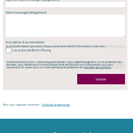
Votre message
(obligatoire)
Inscription à la newsletter
Je souhaite recevoir par email chaque semaine la lettre d'information ci-dessous :
Les actus de Berre l’Étang
Conformément à la loi « informatique et libertés » et au règlement général sur la protection des
données, vous bénéficiez d’un droit d’accès et de rectification aux informations qui vous
concernent. En savoir plus sur notre politique de protection des
données personnelles
.
Valider
Pour nous signaler une erreur -
Contactez le webmaster