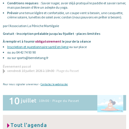
Conditions requises
: Savoir nager, avoir déjà pratiqué le paddle et savoir ramer,
mais pas besoin d’être un adepte du yoga.
Prévoir
une tenue légère et confortable, un coupe-vent si besoin, une casquette,
crème solaire, lunettes de soleil avec cordon (nous pouvons en prêter si besoin).
par l’Association La Péniche Martégale
Gratuit - Inscription préalable jusqu’au 9 juillet - places limitées
À remplir et à fournir
obligatoirement
le jour de la séance
Inscription et questionnaire santé en ligne
ou sur place
ou au 04 42 74 93 90
ou sur sports@berreletang.fr
Évenement passé
vendredi 10 juillet 2026 à 10h00
- Plage du Passet
Pour nous signaler une erreur -
Contactez le webmaster
10
juillet
10h00 - Plage du Passet
Tout l'agenda