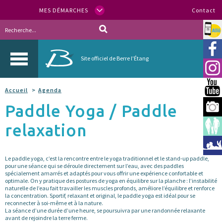
MES DÉMARCHES
Contact
Allo
Vill
Site officiel de Berre l'Étang
Inst
You
Accueil
Agenda
Paddle Yoga / Paddle
Berr
relaxation
Espa
Méd
Le paddle yoga, c’est la rencontre entre le yoga traditionnel et le stand-up paddle,
pour une séance qui se déroule directement sur l’eau, avec des paddles
spécialement amarrés et adaptés pour vous offrir une expérience confortable et
optimale. On y pratique des postures de yoga en équilibre sur la planche : l’instabilité
naturelle de l’eau fait travailler les muscles profonds, améliore l’équilibre et renforce
la concentration. Sportif, relaxant et original, le paddle yoga est idéal pour se
reconnecter à soi-même et à la nature.
La séance d’une durée d’une heure, se poursuivra par une randonnée relaxante
avant de rejoindre la terre ferme.