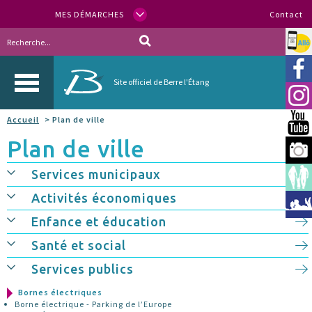
MES DÉMARCHES
Contact
Allo
Vill
Site officiel de Berre l'Étang
Inst
Accueil
> Plan de ville
You
Plan de ville
Berr
Services municipaux
Espa
Activités économiques
Méd
Enfance et éducation
Santé et social
Services publics
Bornes électriques
Borne électrique - Parking de l’Europe