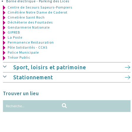
Borne électrique - Parking des Lices
Centre de Secours Sapeurs-Pompiers
Cimétière Notre Dame de Caderot
Cimetière Saint Roch
Déchèterie des Fouitades
Gendarmerie Nationale
GIPREB
La Poste
Permanence Restauration
Pôle Solidarités - CCAS
Police Municipale
Trésor Public
Sport, loisirs et patrimoine
Stationnement
Trouver un lieu