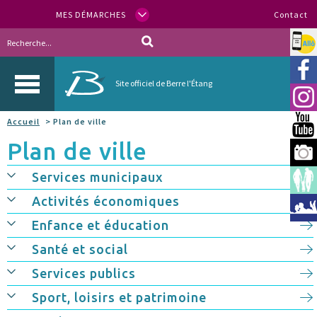
MES DÉMARCHES
Contact
Allo
Vill
Site officiel de Berre l'Étang
Inst
Accueil
> Plan de ville
You
Plan de ville
Berr
Services municipaux
Espa
Activités économiques
Méd
Enfance et éducation
Santé et social
Services publics
Sport, loisirs et patrimoine