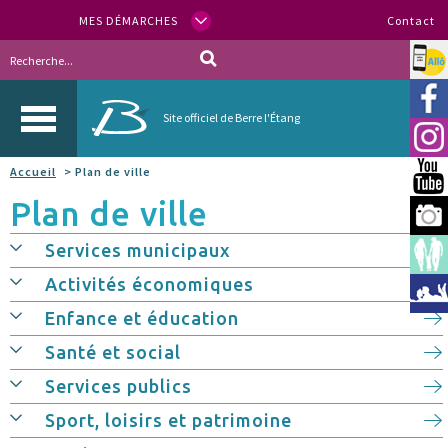
MES DÉMARCHES
Contact
Allo
Vill
Site officiel de Berre l'Étang
Inst
Accueil
> Plan de ville
You
Plan de ville
Berr
Services municipaux
Espa
Activités économiques
Méd
Enfance et éducation
Santé et social
Services publics
Sport, loisirs et patrimoine