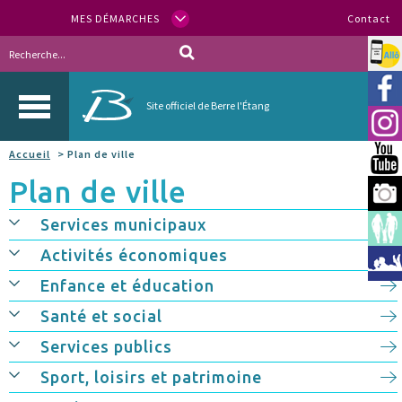
MES DÉMARCHES
Contact
Allo
Vill
Site officiel de Berre l'Étang
Inst
Accueil
> Plan de ville
You
Plan de ville
Berr
Services municipaux
Espa
Activités économiques
Méd
Enfance et éducation
Santé et social
Services publics
Sport, loisirs et patrimoine