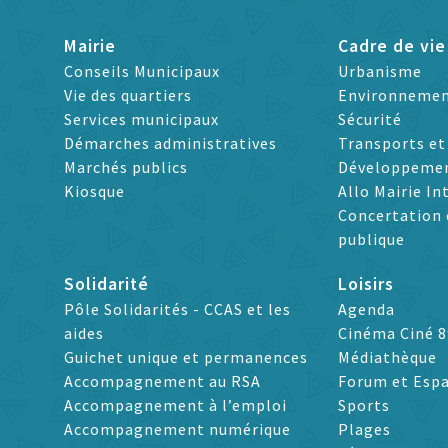
Mairie
Cadre de vie
Conseils Municipaux
Urbanisme
Vie des quartiers
Environneme
Services municipaux
Sécurité
Démarches administratives
Transports e
Marchés publics
Développeme
Kiosque
Allo Mairie In
Concertation 
publique
Solidarité
Loisirs
Pôle Solidarités - CCAS et les
Agenda
aides
Cinéma Ciné 8
Guichet unique et permanences
Médiathèque
Accompagnement au RSA
Forum et Espa
Accompagnement à l’emploi
Sports
Accompagnement numérique
Plages