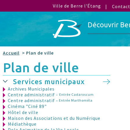
Ville de Berre l'Étang
Contac
Découvrir Be
Accueil
> Plan de ville
Plan de ville
Services municipaux
Archives Municipales
Centre administratif -
Entrée Cadaroscum
Centre administratif -
Entrée Marthoméla
Cinéma "Ciné 89"
Hôtel de ville
Maison des Associations et du Numérique
Médiathèque
Pole Animation de la Vie Locale