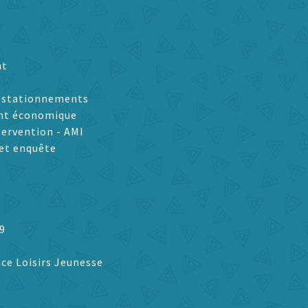
nt
t stationnements
nt économique
tervention - AMI
et enquête
9
ce Loisirs Jeunesse