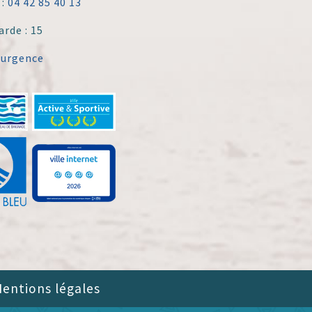
 :
04 42 85 40 13
arde : 15
'urgence
entions légales