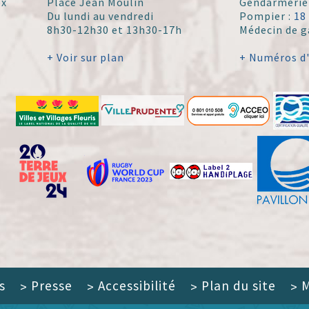
ex
Place Jean Moulin
Gendarmerie
Du lundi au vendredi
Pompier :
18
8h30-12h30 et 13h30-17h
Médecin de g
+ Voir sur plan
+ Numéros d
s
Presse
Accessibilité
Plan du site
M
>
>
>
>