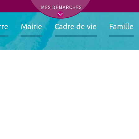
t
MES DÉMARCHES
rre
Mairie
Cadre de vie
Famille