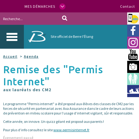
MES DÉMARCHES
Contact
Allo
Vill
Site officiel de Berre l'Étang
Inst
You
Accueil
Agenda
Remise des "Permis
Berr
Internet"
Espa
aux lauréats des CM2
Méd
Le programme "Permis internet" a été proposé aux élèves des classes de CM2 par les
forces de sécurité en partenariat avec Axa Assurance dans le cadre de leurs actions
de prévention en milieu scolaire pour l’usage d’internet vigilant, sûr et responsable.
Cette année, on innove. Un quizz géant est proposé aux parents !
Pour plus d’info consultez le site
www.permisinternet.fr
Évenement passé