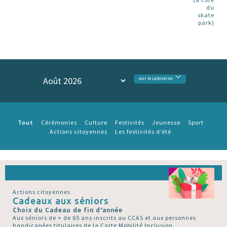
du
skate
park)
voir le calendrier
Tout
Cérémonies
Culture
Festivités
Jeunesse
Sport
Actions citoyennes
Les festivités d’été
Actions citoyennes
Cadeaux aux séniors
Choix du Cadeau de fin d’année
Aux séniors de + de 65 ans inscrits au CCAS et aux personnes
handicapées titulaires de la Carte Mobilité Inclusion.