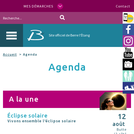
MES DÉMARCHES
Contact
Allo
Vill
Site officiel de Berre l'Étang
Inst
You
Accueil
Agenda
Agenda
Berr
Espa
Méd
A la une
Éclipse solaire
12
Vivons ensemble l’éclipse solaire
août
Butte
(à côté