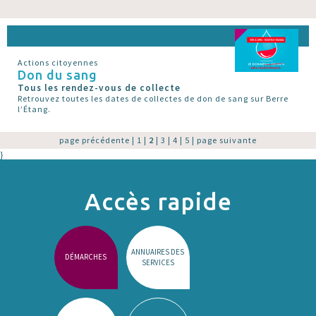
Actions citoyennes
Don du sang
Tous les rendez-vous de collecte
Retrouvez toutes les dates de collectes de don de sang sur Berre
l’Étang.
page précédente
|
1
|
2
|
3
|
4
|
5
|
page suivante
}
Accès rapide
ANNUAIRES DES
DÉMARCHES
SERVICES