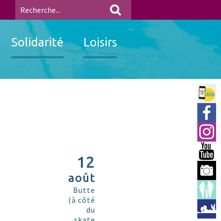
Solidarité
Loisirs
Allo 
Ville
Insta
You 
12
Berre
août
Espac
Butte
(à côté
Médi
du
skate