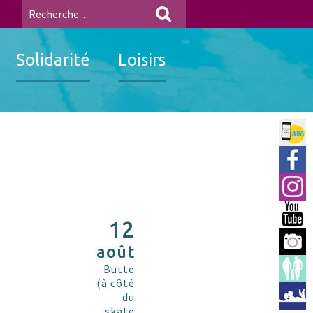
Solidarité
Loisirs
Allo 
Ville
Insta
You 
12
Berre
août
Espac
Butte
(à côté
Médi
du
skate