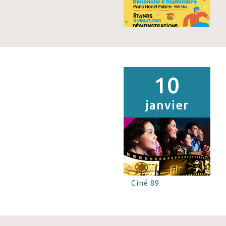
10
janvier
Ciné 89