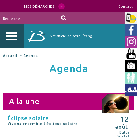
MES DÉMARCHES
Contact
Allo
Vill
Site officiel de Berre l'Étang
Inst
You
Accueil
Agenda
Agenda
Berr
Espa
Méd
A la une
Éclipse solaire
12
Vivons ensemble l’éclipse solaire
août
Butte
(à côté