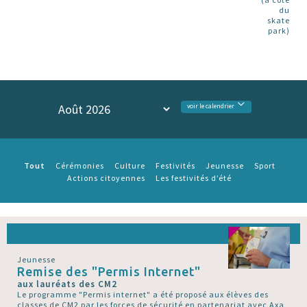
du
skate
park)
voir le calendrier
Tout
Cérémonies
Culture
Festivités
Jeunesse
Sport
Actions citoyennes
Les festivités d’été
Jeunesse
Remise des "Permis Internet"
aux lauréats des CM2
Le programme "Permis internet" a été proposé aux élèves des
classes de CM2 par les forces de sécurité en partenariat avec Axa