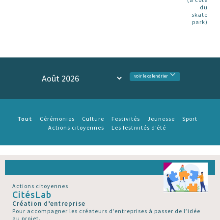
du
skate
park)
voir le calendrier
Tout
Cérémonies
Culture
Festivités
Jeunesse
Sport
Actions citoyennes
Les festivités d’été
Actions citoyennes
CitésLab
Création d’entreprise
Pour accompagner les créateurs d’entreprises à passer de l’idée
au projet.