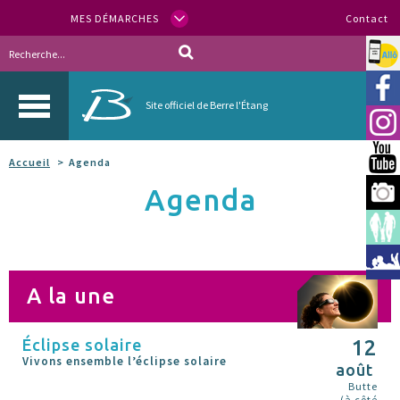
MES DÉMARCHES
Contact
Allo
Vill
Site officiel de Berre l'Étang
Inst
You
Accueil
Agenda
Agenda
Berr
Espa
Méd
A la une
Éclipse solaire
12
Vivons ensemble l’éclipse solaire
août
Butte
(à côté