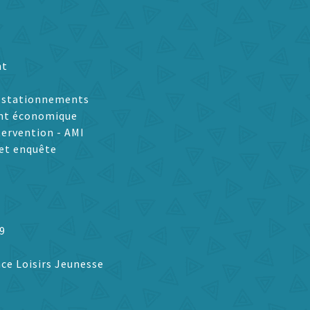
nt
t stationnements
nt économique
tervention - AMI
et enquête
9
ce Loisirs Jeunesse