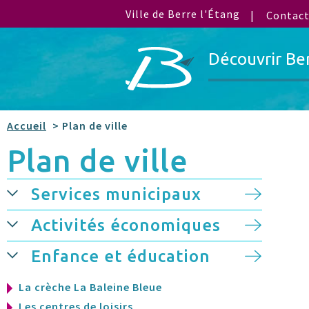
Ville de Berre l'Étang
Contac
Découvrir Be
Accueil
> Plan de ville
Plan de ville
Services municipaux
Activités économiques
Enfance et éducation
La crèche La Baleine Bleue
Les centres de loisirs