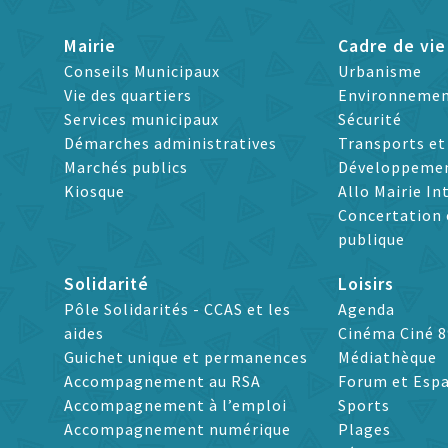
Mairie
Cadre de vie
Conseils Municipaux
Urbanisme
Vie des quartiers
Environneme
Services municipaux
Sécurité
Démarches administratives
Transports e
Marchés publics
Développeme
Kiosque
Allo Mairie In
Concertation 
publique
Solidarité
Loisirs
Pôle Solidarités - CCAS et les
Agenda
aides
Cinéma Ciné 8
Guichet unique et permanences
Médiathèque
Accompagnement au RSA
Forum et Espa
Accompagnement à l’emploi
Sports
Accompagnement numérique
Plages