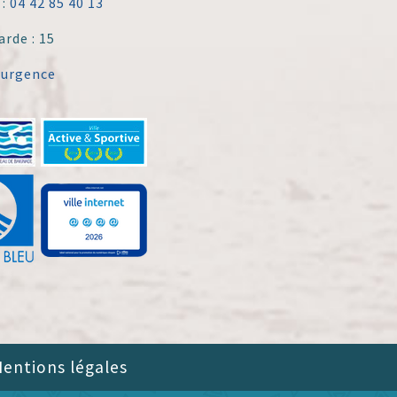
 :
04 42 85 40 13
arde : 15
'urgence
entions légales