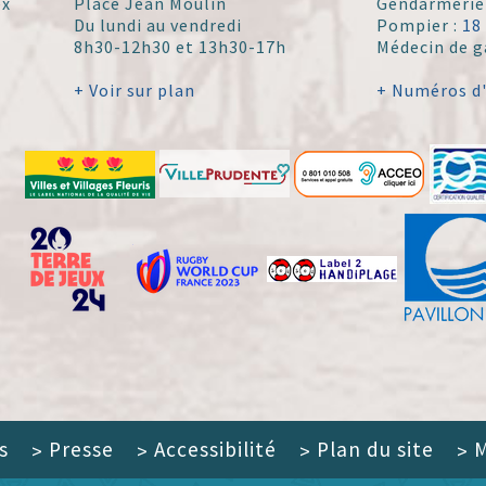
ex
Place Jean Moulin
Gendarmerie
Du lundi au vendredi
Pompier :
18
8h30-12h30 et 13h30-17h
Médecin de g
+ Voir sur plan
+ Numéros d
s
Presse
Accessibilité
Plan du site
M
>
>
>
>