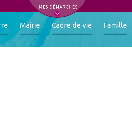
t
MES DÉMARCHES
rre
Mairie
Cadre de vie
Famille