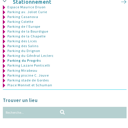
Stationnement
Espace Maurice Druon
Parking av. Joliot Curie
Parking Casanova
Parking Colette
Parking de l’Europe
Parking de la Bourdigue
Parking de la Chapelle
Parking des Lices
Parking des Salins
Parking du Drignon
Parking du Général Leclerc
Parking du Progrès
Parking Lazare Ponticelli
Parking Mirabeau
Parking piscine C. Jouve
Parking stade de Gordes
Place Monnet et Schuman
Trouver un lieu