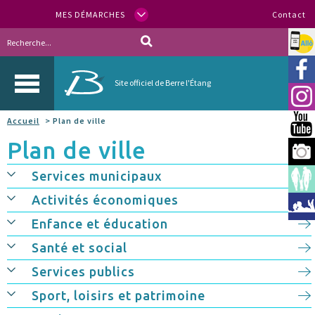
MES DÉMARCHES
Contact
Allo
Vill
Site officiel de Berre l'Étang
Inst
Accueil
> Plan de ville
You
Plan de ville
Berr
Services municipaux
Espa
Activités économiques
Méd
Enfance et éducation
Santé et social
Services publics
Sport, loisirs et patrimoine