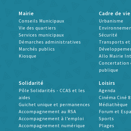
Mairie
Cadre de vie
Conseils Municipaux
Urbanisme
Vie des quartiers
Environneme
Services municipaux
Sécurité
Démarches administratives
Transports e
Marchés publics
Développeme
Kiosque
Allo Mairie In
Concertation 
publique
Solidarité
Loisirs
Pôle Solidarités - CCAS et les
Agenda
aides
Cinéma Ciné 8
Guichet unique et permanences
Médiathèque
Accompagnement au RSA
Forum et Espa
Accompagnement à l’emploi
Sports
Accompagnement numérique
Plages