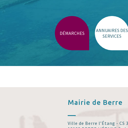
Parking stade de Gordes
Place Monnet et Schuman
Trouver un lieu
ANNUAIRES DES
DÉMARCHES
SERVICES
Mairie de
Berre
Ville de Berre l’Étang - CS