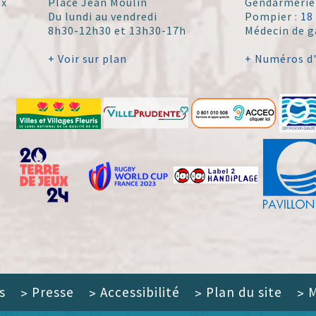
ex
Place Jean Moulin
Gendarmerie
Du lundi au vendredi
Pompier :
18
8h30-12h30 et 13h30-17h
Médecin de g
+ Voir sur plan
+ Numéros d
s
Presse
Accessibilité
Plan du site
M
>
>
>
>