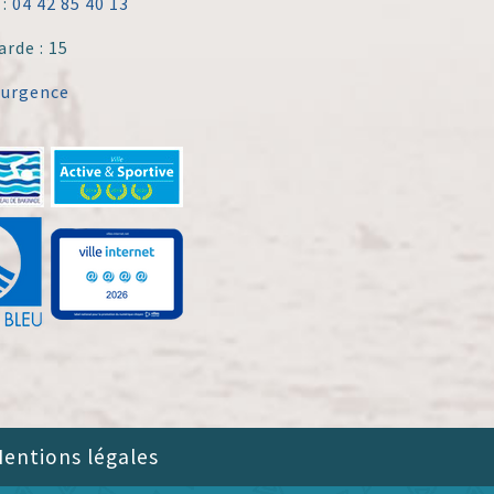
 :
04 42 85 40 13
arde : 15
'urgence
entions légales