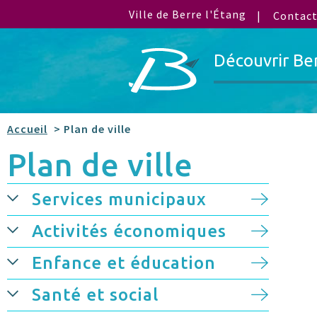
Ville de Berre l'Étang
Contac
Découvrir Be
Accueil
> Plan de ville
Plan de ville
Services municipaux
Activités économiques
Enfance et éducation
Santé et social