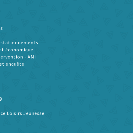
nt
t stationnements
nt économique
tervention - AMI
et enquête
9
ce Loisirs Jeunesse