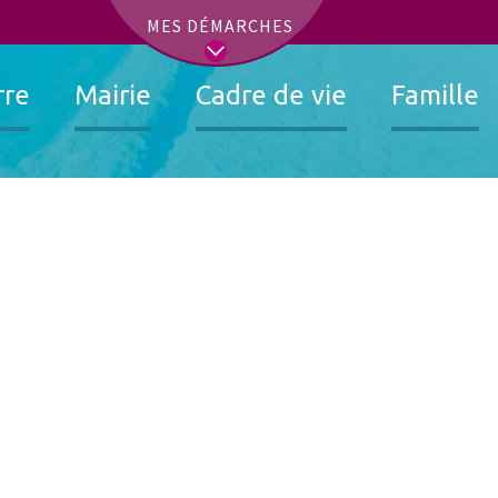
t
MES DÉMARCHES
rre
Mairie
Cadre de vie
Famille