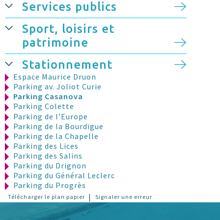
Services publics
Sport, loisirs et
patrimoine
Stationnement
Espace Maurice Druon
Parking av. Joliot Curie
Parking Casanova
Parking Colette
Parking de l’Europe
Parking de la Bourdigue
Parking de la Chapelle
Parking des Lices
Parking des Salins
Parking du Drignon
Parking du Général Leclerc
Parking du Progrès
Parking Lazare Ponticelli
|
Télécharger le plan papier
Signaler une erreur
Parking Mirabeau
Parking piscine C. Jouve