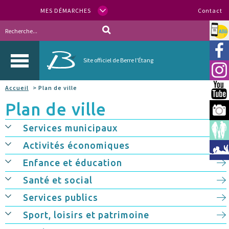
MES DÉMARCHES
Contact
Allo
Vill
Site officiel de Berre l'Étang
Inst
Accueil
> Plan de ville
You
Plan de ville
Berr
Services municipaux
Espa
Activités économiques
Méd
Enfance et éducation
Santé et social
Services publics
Sport, loisirs et patrimoine