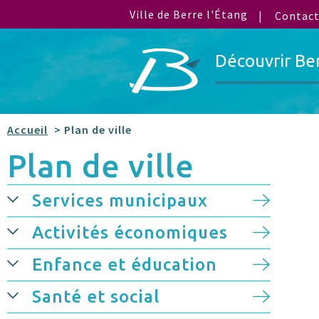
Ville de Berre l'Étang
Contac
Découvrir Be
Accueil
> Plan de ville
Plan de ville
Services municipaux
Activités économiques
Enfance et éducation
Santé et social