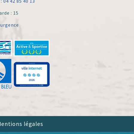
 :
04 42 85 40 13
arde : 15
'urgence
entions légales