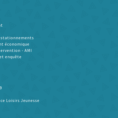
nt
t stationnements
nt économique
tervention - AMI
et enquête
9
ce Loisirs Jeunesse