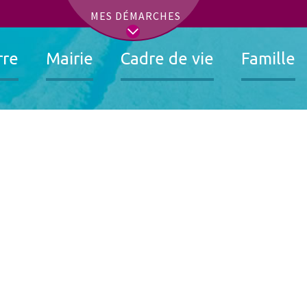
t
MES DÉMARCHES
rre
Mairie
Cadre de vie
Famille