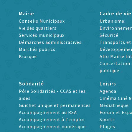
Mairie
Cadre de vie
Conseils Municipaux
Urbanisme
Vie des quartiers
Environneme
Services municipaux
Sécurité
Démarches administratives
Transports e
Marchés publics
Développeme
Kiosque
Allo Mairie In
Concertation 
publique
Solidarité
Loisirs
Pôle Solidarités - CCAS et les
Agenda
aides
Cinéma Ciné 8
Guichet unique et permanences
Médiathèque
Accompagnement au RSA
Forum et Espa
Accompagnement à l’emploi
Sports
Accompagnement numérique
Plages