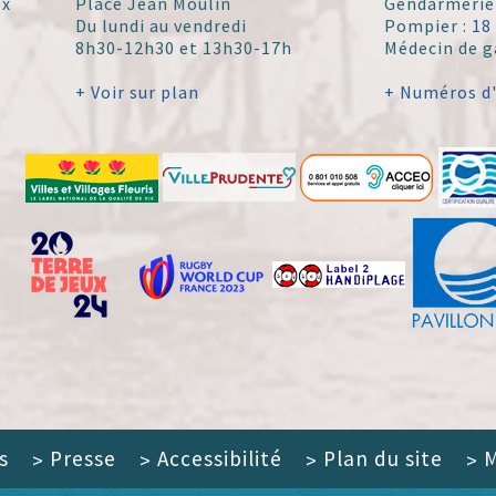
ex
Place Jean Moulin
Gendarmerie
Du lundi au vendredi
Pompier :
18
8h30-12h30 et 13h30-17h
Médecin de g
+ Voir sur plan
+ Numéros d
s
Presse
Accessibilité
Plan du site
M
>
>
>
>