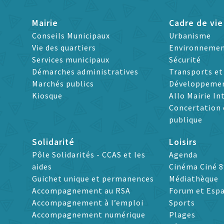
Mairie
Cadre de vie
Conseils Municipaux
Urbanisme
Vie des quartiers
Environneme
Services municipaux
Sécurité
Démarches administratives
Transports e
Marchés publics
Développeme
Kiosque
Allo Mairie In
Concertation 
publique
Solidarité
Loisirs
Pôle Solidarités - CCAS et les
Agenda
aides
Cinéma Ciné 8
Guichet unique et permanences
Médiathèque
Accompagnement au RSA
Forum et Espa
Accompagnement à l’emploi
Sports
Accompagnement numérique
Plages