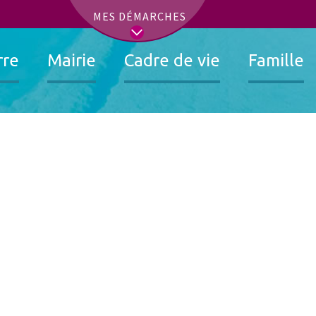
t
MES DÉMARCHES
rre
Mairie
Cadre de vie
Famille