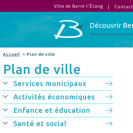
Ville de Berre l'Étang
Contac
Découvrir Be
Accueil
> Plan de ville
Plan de ville
Services municipaux
Activités économiques
Enfance et éducation
Santé et social