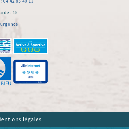
 :
04 42 85 40 13
arde : 15
'urgence
entions légales