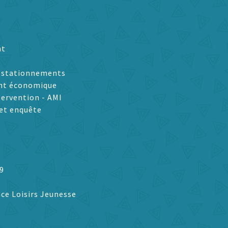
nt
t stationnements
nt économique
tervention - AMI
et enquête
9
ce Loisirs Jeunesse