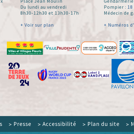
ex
Place Jean Moulin
Gendarmerie
Du lundi au vendredi
Pompier :
18
8h30-12h30 et 13h30-17h
Médecin de g
+ Voir sur plan
+ Numéros d
s
Presse
Accessibilité
Plan du site
M
>
>
>
>