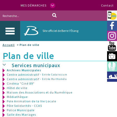
MES DÉMARCHES
Contact
Allo
Vill
Site officiel de Berre l'Étang
Inst
Accueil
> Plan de ville
You
Plan de ville
Berr
Services municipaux
Espa
Archives Municipales
Centre administratif -
Entrée Cadaroscum
Méd
Centre administratif -
Entrée Marthoméla
Cinéma "Ciné 89"
Hôtel de ville
Maison des Associations et du Numérique
Médiathèque
Pole Animation de la Vie Locale
Pôle Solidarités - CCAS
Police Municipale
Salle des Mariages