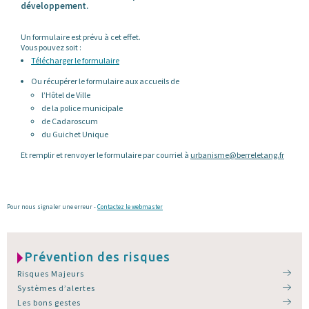
développement.
Un formulaire est prévu à cet effet.
Vous pouvez soit :
Télécharger le formulaire
Ou récupérer le formulaire aux accueils de
l’Hôtel de Ville
de la police municipale
de Cadaroscum
du Guichet Unique
Et remplir et renvoyer le formulaire par courriel à
urbanisme@berreletang.fr
Pour nous signaler une erreur -
Contactez le webmaster
Prévention des risques
Risques Majeurs
Systèmes d’alertes
Les bons gestes