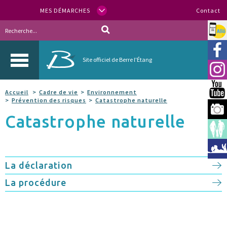
MES DÉMARCHES
Contact
Allo
Vill
Site officiel de Berre l'Étang
Inst
You
Accueil
Cadre de vie
Environnement
Prévention des risques
Catastrophe naturelle
Berr
Catastrophe naturelle
Espa
Méd
La déclaration
La procédure