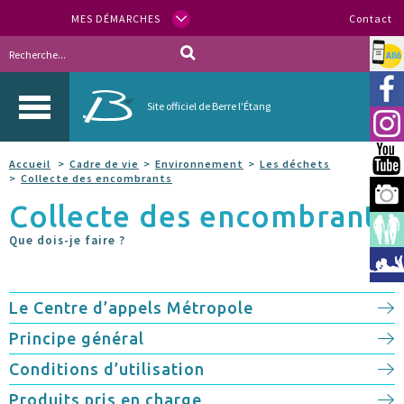
MES DÉMARCHES
Contact
Allo
Vill
Site officiel de Berre l'Étang
Inst
You
Accueil
Cadre de vie
Environnement
Les déchets
Collecte des encombrants
Berr
Collecte des encombrants
Espa
Que dois-je faire ?
Méd
Le Centre d’appels Métropole
Principe général
Conditions d’utilisation
Produits pris en charge