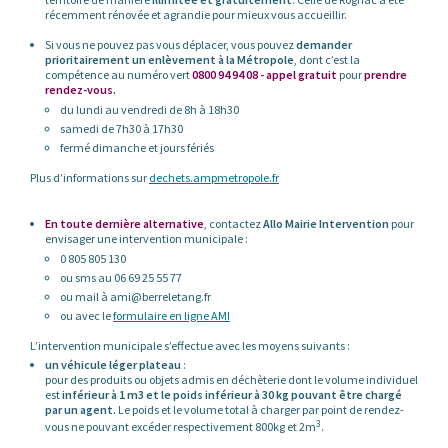
récemment rénovée et agrandie pour mieux vous accueillir.
Si vous ne pouvez pas vous déplacer, vous pouvez
demander
prioritairement un enlèvement à la Métropole
, dont c’est la
compétence au numéro vert
0800 94 94 08 - appel gratuit
pour
prendre
rendez-vous.
du lundi au vendredi de 8h à 18h30
samedi de 7h30 à 17h30
fermé dimanche et jours fériés
Plus d’informations sur
dechets.ampmetropole.fr
En toute dernière alternative
, contactez
Allo Mairie Intervention
pour
envisager une intervention municipale :
0 805 805 130
ou sms au 06 69 25 55 77
ou mail à ami@berreletang.fr
ou avec le
formulaire en ligne AMI
L’intervention municipale s’effectue avec les moyens suivants :
un véhicule léger plateau
:
pour des produits ou objets admis en déchèterie dont le volume individuel
est
inférieur à 1 m3 et le poids inférieur à 30 kg pouvant être chargé
par un agent.
Le poids et le volume total à charger par point de rendez-
3
vous ne pouvant excéder respectivement 800kg et 2m
.