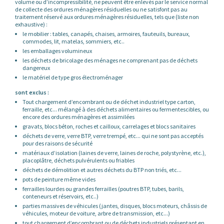
volume ou d’incompressibilité, ne peuvent être enlevés par le service normal
de collecte des ordures ménagères résiduelles ou ne satisfont pas au
traitement réservé aux ordures ménagères résiduelles, tels que (liste non
exhaustive) :
le mobilier : tables, canapés, chaises, armoires, fauteuils, bureaux,
commodes, lit, matelas, sommiers, etc..
les emballages volumineux
les déchets de bricolage des ménages ne comprenant pas de déchets
dangereux
le matériel de type gros électroménager
sont exclus :
Tout chargement d’encombrant ou de déchet industriel type carton,
ferraille, etc... mélangé à des déchets alimentaires ou fermentescibles, ou
encore des ordures ménagères et assimilées
gravats, blocs béton, roches et cailloux, carrelages et blocs sanitaires
déchets de verre, verre BTP, verre trempé, etc... qui ne sont pas acceptés
pour des raisons de sécurité
matériaux d’isolation (laines de verre, laines de roche, polystyrène, etc.),
placoplâtre, déchets pulvérulents ou friables
déchets de démolition et autres déchets du BTP non triés, etc...
pots de peinture même vides
ferrailles lourdes ou grandes ferrailles (poutres BTP, tubes, barils,
conteneurs et réservoirs, etc..)
parties massives de véhicules (jantes, disques, blocs moteurs, châssis de
véhicules, moteur de voiture, arbre de transmission, etc...)
tout chargement d’encombrant ou de déchets industriels présentant en