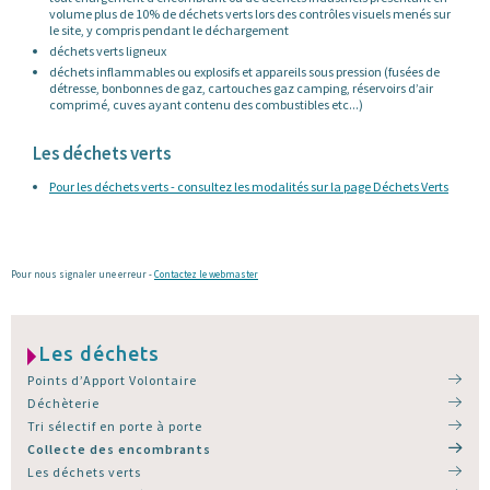
volume plus de 10% de déchets verts lors des contrôles visuels menés sur
le site, y compris pendant le déchargement
déchets verts ligneux
déchets inflammables ou explosifs et appareils sous pression (fusées de
détresse, bonbonnes de gaz, cartouches gaz camping, réservoirs d’air
comprimé, cuves ayant contenu des combustibles etc...)
Les déchets verts
Pour les déchets verts - consultez les modalités sur la page Déchets Verts
Pour nous signaler une erreur -
Contactez le webmaster
Les déchets
Points d’Apport Volontaire
Déchèterie
Tri sélectif en porte à porte
Collecte des encombrants
Les déchets verts