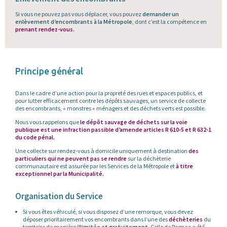
Si vous ne pouvez pas vous déplacer, vous pouvez
demander un
enlèvement d’encombrants à la Métropole
, dont c’est la compétence en
prenant rendez-vous.
Principe général
Dans le cadre d’une action pour la propreté des rues et espaces publics, et
pour lutter efficacement contre les dépôts sauvages, un service de collecte
des encombrants, « monstres » ménagers et des déchets verts est possible.
Nous vous rappelons que
le dépôt sauvage de déchets sur la voie
publique est une infraction passible d’amende articles R 610-5 et R 632-1
du code pénal.
Une collecte sur rendez-vous à domicile uniquement à destination
des
particuliers qui ne peuvent pas se rendre
sur la déchèterie
communautaire est assurée par les Services de la Métropole et
à titre
exceptionnel par la Municipalité.
Organisation du Service
Si vous êtes véhiculé, si vous disposez d’une remorque, vous devez
déposer prioritairement vos encombrants dans l’une des
déchèteries
du
territoire de manière
illimitée et gratuitement
. Celle de Rognac a été