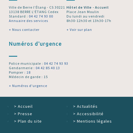
Ville de Berre l’Étang - CS 30221
Hôtel de Ville - Accueil
13138 BERRE L'ÉTANG Cedex
Place Jean Moulin
Standard :
04 42 74 93 00
Du lundi au vendredi
Annuaire des services
8h30-12h30 et 13h30-17h
+ Nous contacter
+ Voir sur plan
Numéros d'urgence
Police municipale :
04 42 74 93 93
Gendarmerie :
04 42 85 40 13
Pompier :
18
Médecin de garde : 15
+ Numéros d'urgence
>
Accueil
>
Actualités
>
Presse
>
Accessibilité
>
Plan du site
>
Mentions légales