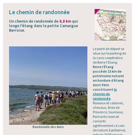
Le chemin de randonnée
Un chemin de randonnée de
8,8 km
qui
longe l’étang dans la petite Camargue
Berroise.
Le point de départ se
situe sur le parking de
la cave coopérative
de Berre l’Etang.
Berre l’Étang
possède 15 km de
patrimoine naturel
en bordure d’étang
dont 9 km
constituent
le
chemin de
randonnée
.
Roseaux et cabanes,
chevaux, ânes de
Provence, taureaux,
flamants roses et
canards
agrémentent ce coin
Randonnée des Amis
de nature à préserver,
prévoir 2h00 pour le