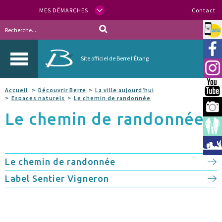
MES DÉMARCHES
Contact
Allo
Vill
Site officiel de Berre l'Étang
Inst
You
Accueil
Découvrir Berre
La ville aujourd’hui
Espaces naturels
Le chemin de randonnée
Berr
Le chemin de randonnée
Espa
Méd
Le chemin de randonnée
Label Sentier Vigneron