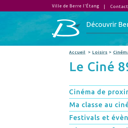
Ville de Berre l'Étang
Contac
Découvrir Be
Accueil
Loisirs
Cinéma
Le Ciné 8
Cinéma de proxim
Ma classe au ci
Festivals et év