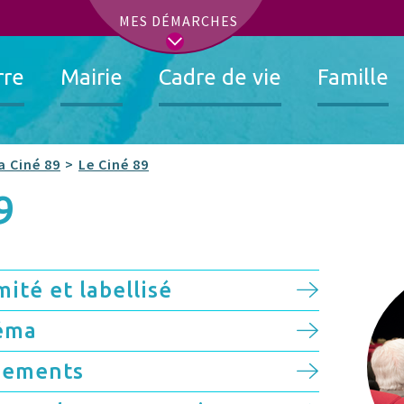
t
MES DÉMARCHES
rre
Mairie
Cadre de vie
Famille
 Ciné 89
Le Ciné 89
9
ité et labellisé
néma
ènements