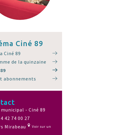
éma Ciné 89
a Ciné 89
mme de la quinzaine
 89
 et abonnements
tact
municipal - Ciné 89
04 42 74 00 27
rs Mirabeau
Voir sur un