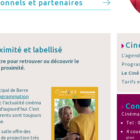
onnels et partenaires
Cin
imité et labellisé
L’agend
re pour retrouver ou découvrir le
Progra
 proximité.
Le Ciné
Tarifs
cipal de Berre
ogrammation
c l’actualité cinéma
Con
’aujourd’hui. C’est
Cinéma 
érents sont toujours
e.
Tel : 
 salle offre des
4 cou
 de projection très
plan