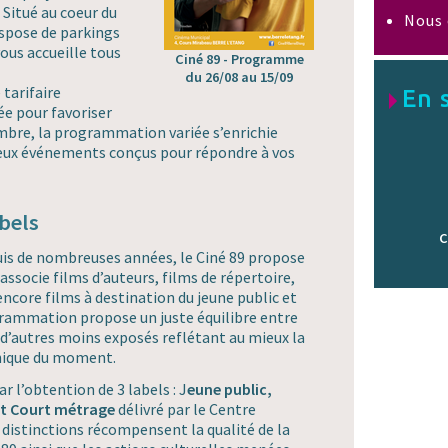
 Situé au coeur du
Nous 
dispose de parkings
vous accueille tous
Ciné 89 - Programme
du 26/08 au 15/09
 tarifaire
En 
e pour favoriser
ombre, la programmation variée s’enrichie
eux événements conçus pour répondre à vos
bels
C
is de nombreuses années, le Ciné 89 propose
socie films d’auteurs, films de répertoire,
encore films à destination du jeune public et
grammation propose un juste équilibre entre
 d’autres moins exposés reflétant au mieux la
hique du moment.
ar l’obtention de 3 labels : J
eune public,
et Court métrage
délivré par le Centre
distinctions récompensent la qualité de la