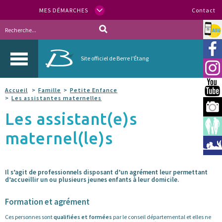
MES DÉMARCHES
Contact
Allo
Vill
Site officiel de Berre l'Étang
Inst
You
Accueil
Famille
Petite Enfance
Les assistantes maternelles
Berr
Les assistant(e)s
Espa
maternel(le)s
Méd
Il s’agit de professionnels disposant d’un agrément leur permettant
d’accueillir un ou plusieurs jeunes enfants à leur domicile.
Formation et agrément
Ces personnes sont
qualifiées et formées
par le conseil départemental et elles ne