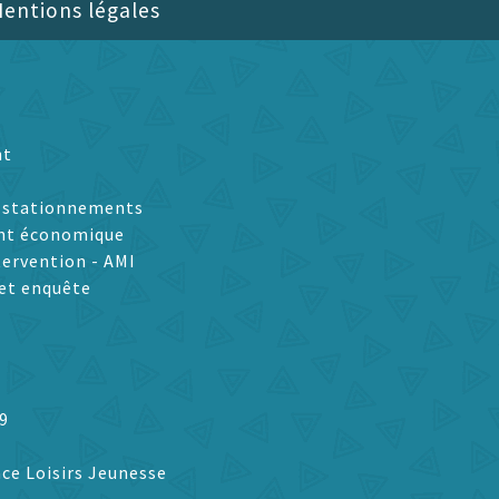
entions légales
nt
t stationnements
nt économique
tervention - AMI
et enquête
9
ce Loisirs Jeunesse