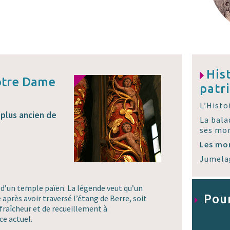
His
otre Dame
patr
L’Histoi
plus ancien de
La bala
ses mo
Les mo
Jumela
es d’un temple païen. La légende veut qu’un
Pour
 après avoir traversé l’étang de Berre, soit
fraîcheur et de recueillement à
ce actuel.