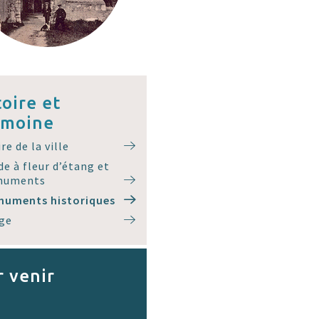
toire et
imoine
re de la ville
de à fleur d’étang et
numents
numents historiques
ge
 venir