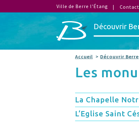
Ville de Berre l'Étang
Contac
Découvrir Be
Accueil
Découvrir Berre
Les monu
La Chapelle Not
L’Eglise Saint Cé