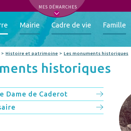
t
MES DÉMARCHES
rre
Mairie
Cadre de vie
Famille
Histoire et patrimoine
Les monuments historiques
ments historiques
re Dame de Caderot
saire