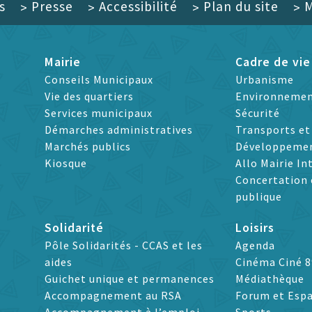
s
Presse
Accessibilité
Plan du site
M
>
>
>
>
Mairie
Cadre de vie
Conseils Municipaux
Urbanisme
Vie des quartiers
Environneme
Services municipaux
Sécurité
Démarches administratives
Transports e
Marchés publics
Développeme
Kiosque
Allo Mairie In
Concertation 
publique
Solidarité
Loisirs
Pôle Solidarités - CCAS et les
Agenda
aides
Cinéma Ciné 8
Guichet unique et permanences
Médiathèque
Accompagnement au RSA
Forum et Espa