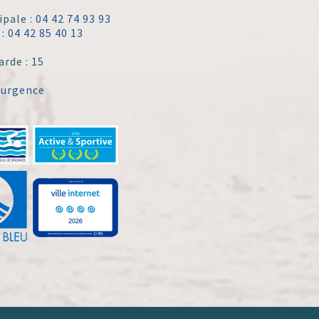
ipale :
04 42 74 93 93
 :
04 42 85 40 13
arde : 15
'urgence