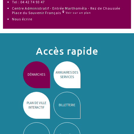
Tel : 04 42 74 93 47
Centre Administratif - Entrée Marthoméla - Rez de Chaussée
Place du Souvenir Français
Voir sur un plan
Nous écrire
Accès rapide
ANNUAIRES DES
DÉMARCHES
SERVICES
PLAN DE VILLE
BILLETTERIE
INTERACTIF