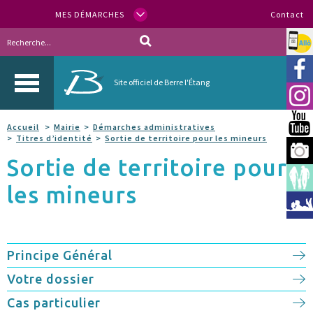
MES DÉMARCHES
Contact
Allo
Vill
Site officiel de Berre l'Étang
Inst
You
Accueil
Mairie
Démarches administratives
Titres d’identité
Sortie de territoire pour les mineurs
Berr
Sortie de territoire pour
Espa
les mineurs
Méd
Principe Général
Votre dossier
Cas particulier