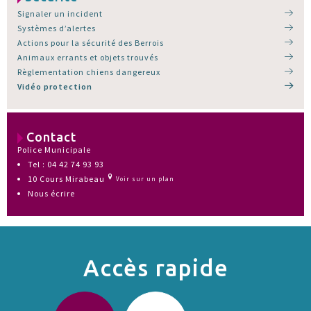
Signaler un incident
Systèmes d’alertes
Actions pour la sécurité des Berrois
Animaux errants et objets trouvés
Règlementation chiens dangereux
Vidéo protection
Contact
Police Municipale
Tel : 04 42 74 93 93
10 Cours Mirabeau
Voir sur un plan
Nous écrire
Accès rapide