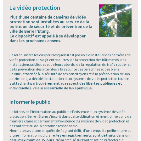
La vidéo protection
Plus d’une centaine de caméras de vidéo
protection sont installées au service de la
politique de sécurité et de prévention de la
ville de Berre l’Étang.
Ce dispositif est appelé à se développer
dans les prochaines années.
La loi énumère les cas pour lesquels il est possible d’installer des caméras de
vidéo protection : il s’agit entre autres, de la protection des bâtiments, des
installations publiques et de leurs abords, de la régulation du trafic routier et
de la prévention des atteintes à la sécurité des personnes et des biens.
La ville, attachée à la sécurité de ses concitoyens et à la préservation de son
patrimoine, a décidé l’installation d’un système de vidéo protection tout en
s’attachant particulièrement au respect des libertés publiques et
individuelles, valeur essentielle de la République.
Informer le public
La loi prévoit l’information au public de l’existence d’un système de vidéo-
protection. Berre l’Étang s’inscrit dans cette obligation et mentionne donc de
manière claire et permanente l’existence du système de vidéo protection et
de l’autorité ou de la personne responsable.
Hormis le cas d’une enquête de flagrant délit, d’une enquête préliminaire ou
d’une information judiciaire,
les enregistrements sont détruits dans un
délai maximum de 15 jours
, délai précisé sur l’autorisation préfectorale