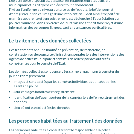
L’objectif de ce dispositif est d’apaiser les relations entre les policiers
municipaux et les citoyens et d’éviter tout débordement.
Fixé sur l’uniforme au niveau du torse ou de l’épaule, le boîtier permet
d’enregistrer le son et l’image d’une intervention. Il doit ainsi être porté de
manière apparente et l’enregistrement est déclenché à l’appréciation du
policier municipal dans l’exercice de leurs missions et doit faire l’objet d’une
information des personnes filmées, sauf circonstances particulières.
Le traitement des données collectées
Ces traitements ont une finalité de prévention, de recherche, de
constatation ou de poursuite d’infractions pénales lors des interventions des
agents de police municipale et sont mis en œuvre par des autorités
compétentes pour le compte de l’Etat.
Les données collectées sont conservées six mois maximum à compter du
jour de l’enregistrement :
Images et sons captés par les caméras individuelles utilisées par les
agents de police
Jour et plages horaires d’enregistrement
Identification de l’agent porteur de la caméra lors de l’enregistrement des
données
Lieu où ont été collectées les données
Les personnes habilitées au traitement des données
Les personnes habilitées à consulter sont le responsable de la police