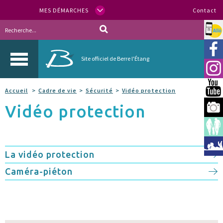
MES DÉMARCHES
Contact
Allo
Vill
Site officiel de Berre l'Étang
Inst
You
Accueil
Cadre de vie
Sécurité
Vidéo protection
Vidéo protection
Berr
Espa
Méd
La vidéo protection
Caméra-piéton