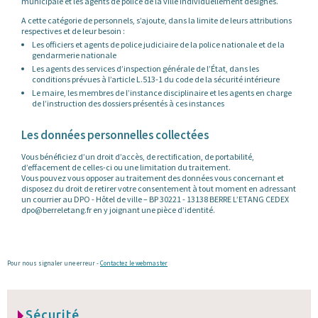
municipale et les agents de police de la ville individuellement désignés.
A cette catégorie de personnels, s’ajoute, dans la limite de leurs attributions
respectives et de leur besoin :
Les officiers et agents de police judiciaire de la police nationale et de la
gendarmerie nationale
Les agents des services d’inspection générale de l’État, dans les
conditions prévues à l’article L.513-1 du code de la sécurité intérieure
Le maire, les membres de l’instance disciplinaire et les agents en charge
de l’instruction des dossiers présentés à ces instances
Les données personnelles collectées
Vous bénéficiez d’un droit d’accès, de rectification, de portabilité,
d’effacement de celles-ci ou une limitation du traitement.
Vous pouvez vous opposer au traitement des données vous concernant et
disposez du droit de retirer votre consentement à tout moment en adressant
un courrier au DPO - Hôtel de ville – BP 30221 - 13138 BERRE L’ETANG CEDEX
dpo@berreletang.fr en y joignant une pièce d’identité.
Pour nous signaler une erreur -
Contactez le webmaster
Sécurité